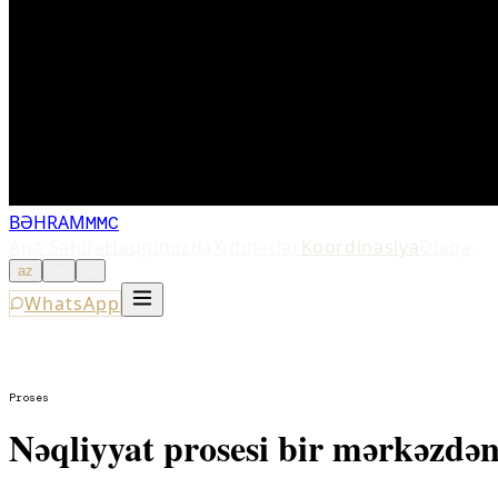
BƏHRAM
MMC
Ana Səhifə
Haqqımızda
Xidmətlər
Koordinasiya
Əlaqə
az
en
ru
WhatsApp
az
en
ru
Proses
Nəqliyyat prosesi bir mərkəzdən