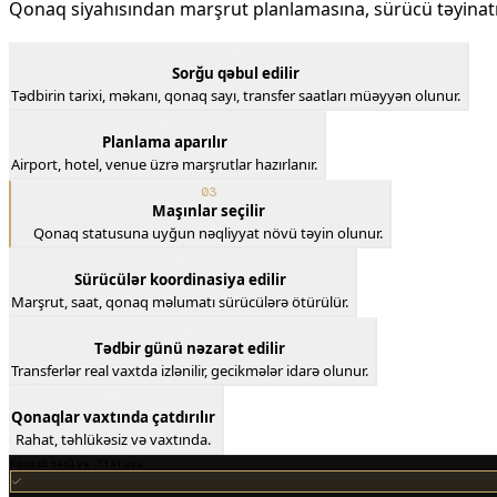
Qonaq siyahısından marşrut planlamasına, sürücü təyinat
01
Sorğu qəbul edilir
Tədbirin tarixi, məkanı, qonaq sayı, transfer saatları müəyyən olunur.
02
Planlama aparılır
Airport, hotel, venue üzrə marşrutlar hazırlanır.
03
Maşınlar seçilir
Qonaq statusuna uyğun nəqliyyat növü təyin olunur.
04
Sürücülər koordinasiya edilir
Marşrut, saat, qonaq məlumatı sürücülərə ötürülür.
05
Tədbir günü nəzarət edilir
Transferlər real vaxtda izlənilir, gecikmələr idarə olunur.
06
Qonaqlar vaxtında çatdırılır
Rahat, təhlükəsiz və vaxtında.
Koordinasiya Statusu