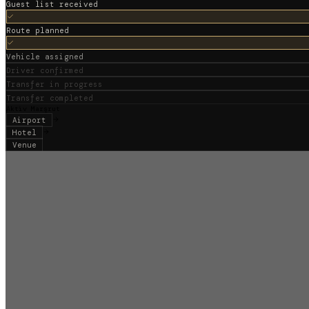
Guest list received
Route planned
Vehicle assigned
Driver confirmed
Transfer in progress
Transfer completed
Aktiv Marşrut
Airport
Hotel
Venue